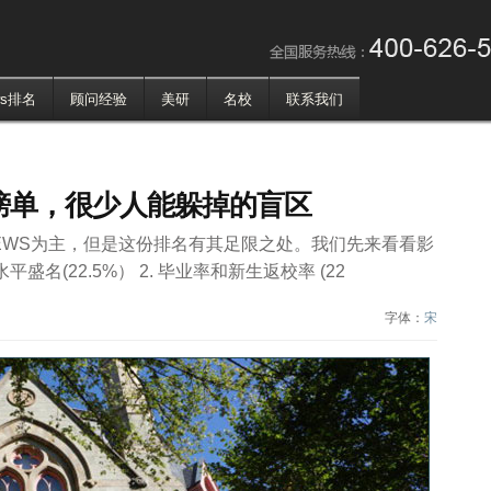
！
ws排名
顾问经验
美研
名校
联系我们
榜单，很少人能躲掉的盲区
EWS为主，但是这份排名有其足限之处。我们先来看看影
名(22.5%） 2. 毕业率和新生返校率 (22
字体：
宋