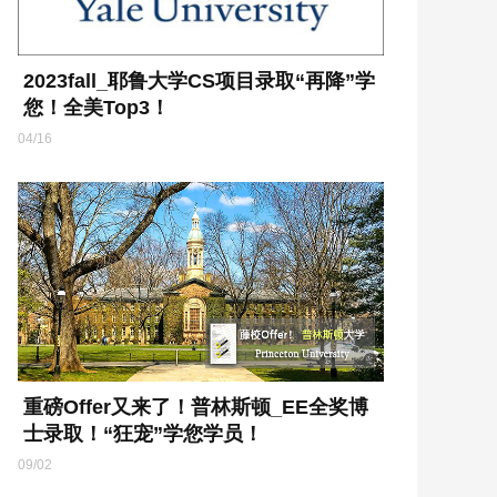
2023fall_耶鲁大学CS项目录取“再降”学
您！全美Top3！
04/16
重磅Offer又来了！普林斯顿_EE全奖博
士录取！“狂宠”学您学员！
09/02