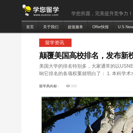
学您所愿，完美提升竞争力
首页
关于我们
超值服务
Offer快报
U.S.Ne
留学资讯
颠覆美国高校排名，发布新
美国大学的排名特别多，大家通常的以USN
响它排名的各项权重就明白了： 1. 本科学术水平盛
留学风向标
·
389