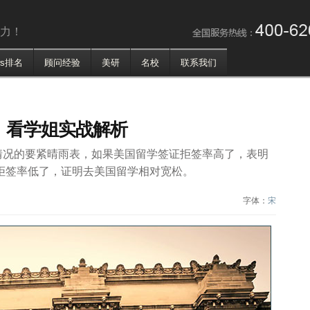
争力！
ws排名
顾问经验
美研
名校
联系我们
，看学姐实战解析
情况的要紧晴雨表，如果美国留学签证拒签率高了，表明
拒签率低了，证明去美国留学相对宽松。
字体：
宋