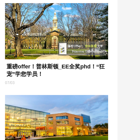
重磅offer！普林斯顿_EE全奖phd！“狂
宠”学您学员！
07/03