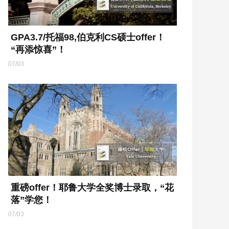
GPA3.7/托福98,伯克利CS硕士offer！
“再添惊喜”！
07/03
重磅offer！耶鲁大学全奖博士录取，“花
落”学您！
07/03