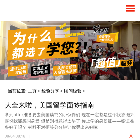
当前位置:
主页
>
经验分享
>
顾问经验
>
大全来啦，美国留学面签指南
拿到offer准备要去美国读书的小伙伴们 现在一定都是这个状态 这种
喜悦我能感同身受 但是别得意得太早了 你上学的身份证——签证准
备好了吗？ 材料不对拒签分分钟让你哭出来好嘛
A+
08/04 08:18
|