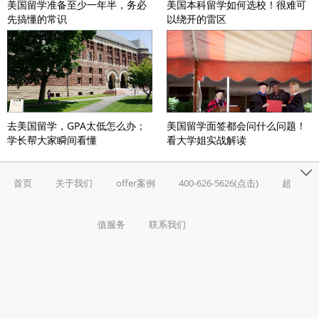
美国留学准备至少一年半，务必
美国本科留学如何选校！很难可
先搞懂的常识
以绕开的雷区
去美国留学，GPA太低怎么办；
美国留学面签都会问什么问题！
学长帮大家瞬间看懂
看大学姐实战解读
首页
关于我们
offer案例
400-626-5626(点击)
超
值服务
联系我们