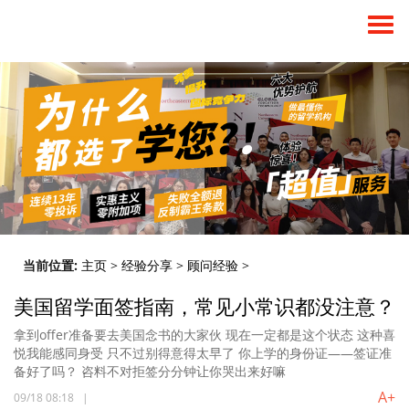
当前位置:
主页
>
经验分享
>
顾问经验
>
美国留学面签指南，常见小常识都没注意？
拿到offer准备要去美国念书的大家伙 现在一定都是这个状态 这种喜
悦我能感同身受 只不过别得意得太早了 你上学的身份证——签证准
备好了吗？ 咨料不对拒签分分钟让你哭出来好嘛
A+
09/18 08:18
|