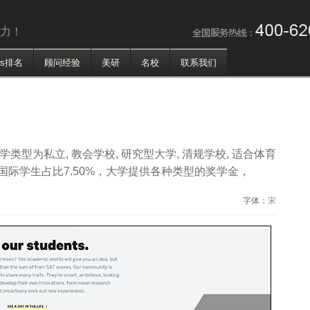
争力！
ws排名
顾问经验
美研
名校
联系我们
r） ，大学类型为私立, 教会学校, 研究型大学, 清规学校, 适合体育
lor国际学生占比7.50%，大学提供各种类型的奖学金，
字体：
宋