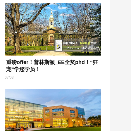
重磅offer！普林斯顿_EE全奖phd！“狂
宠”学您学员！
07/03