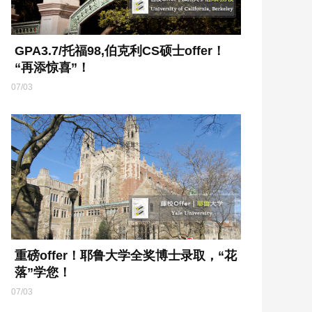
GPA3.7/托福98,伯克利CS硕士offer！
“再添惊喜”！
07/03
重磅offer！耶鲁大学全奖博士录取，“花
落”学您！
07/03