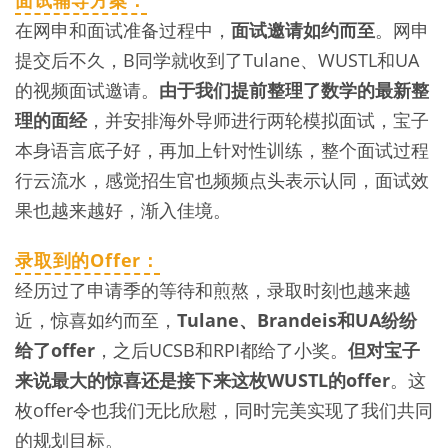
面试辅导方案：
在网申和面试准备过程中，
面试邀请如约而至
。网申
提交后不久，B同学就收到了Tulane、WUSTL和UA
的视频面试邀请。
由于我们提前整理了数学的最新整
理的面经
，并安排海外导师进行两轮模拟面试，宝子
本身语言底子好，再加上针对性训练，整个面试过程
行云流水，感觉招生官也频频点头表示认同，面试效
果也越来越好，渐入佳境。
录取到的Offer：
经历过了申请季的等待和煎熬，录取时刻也越来越
近，惊喜如约而至，
Tulane、Brandeis和UA纷纷
给了offer
，之后UCSB和RPI都给了小奖。
但对宝子
来说最大的惊喜还是接下来这枚WUSTL的offer
。这
枚offer令也我们无比欣慰，同时完美实现了我们共同
的规划目标。